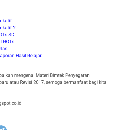
ukatif
.
ukatif 2
.
OTs SD
.
l HOTs
.
elas
.
poran Hasil Belajar
.
paikan mengenai Materi Bimtek Penyegaran
baru atau Revisi 2017, semoga bermanfaat bagi kita
gspot.co.id