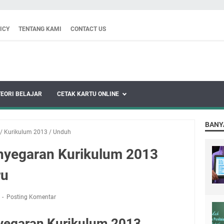
ICY
TENTANG KAMI
CONTACT US
TEORI BELAJAR
CETAK KARTU ONLINE
BANY
/
Kurikulum 2013
/
Unduh
nyegaran Kurikulum 2013
ru
3
Posting Komentar
yegaran Kurikulum 2013