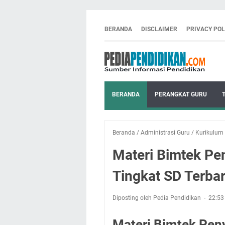
BERANDA
DISCLAIMER
PRIVACY POL
BERANDA
PERANGKAT GURU
Beranda
/
Administrasi Guru
/
Kurikulum
Materi Bimtek Pe
Tingkat SD Terba
Diposting oleh Pedia Pendidikan
22:5
Materi Bimtek Pen