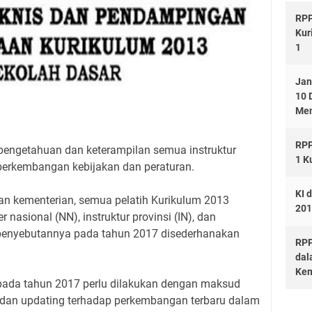
RPP
Kur
1
Jan
10 
Men
RPP
engetahuan dan keterampilan semua instruktur
1 K
perkembangan kebijakan dan peraturan.
KI 
n kementerian, semua pelatih Kurikulum 2013
201
 nasional (NN), instruktur provinsi (IN), dan
) penyebutannya pada tahun 2017 disederhanakan
RPP
dal
Kem
m pada tahun 2017 perlu dilakukan dengan maksud
dan updating terhadap perkembangan terbaru dalam