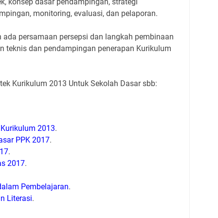
k, konsep dasar pendampingan, strategi
pingan, monitoring, evaluasi, dan pelaporan.
n ada persamaan persepsi dan langkah pembinaan
 teknis dan pendampingan penerapan Kurikulum
ek Kurikulum 2013 Untuk Sekolah Dasar sbb:
 Kurikulum 2013
.
asar PPK 2017
.
017
.
as 2017
.
 dalam Pembelajaran
.
 Literasi
.